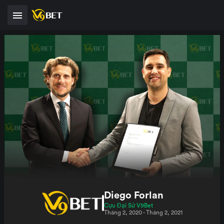
Diego Forlan
Cựu Đại Sứ V9Bet
Tháng 2, 2020 - Tháng 2, 2021